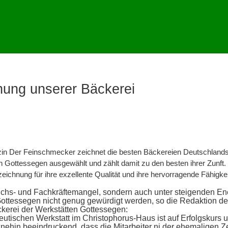
ung unserer Bäckerei
n Der Feinschmecker zeichnet die besten Bäckereien Deutschlands a
n Gottessegen ausgewählt und zählt damit zu den besten ihrer Zunft
eichnung für ihre exzellente Qualität und ihre hervorragende Fähigk
wuchs- und Fachkräftemangel, sondern auch unter steigenden En
ottessegen nicht genug gewürdigt werden, so die Redaktion d
kerei der Werkstätten Gottessegen:
eutischen Werkstatt im Christophorus-Haus ist auf Erfolgskurs 
hnehin beeindruckend, dass die Mitarbeiter ni der ehemaligen 