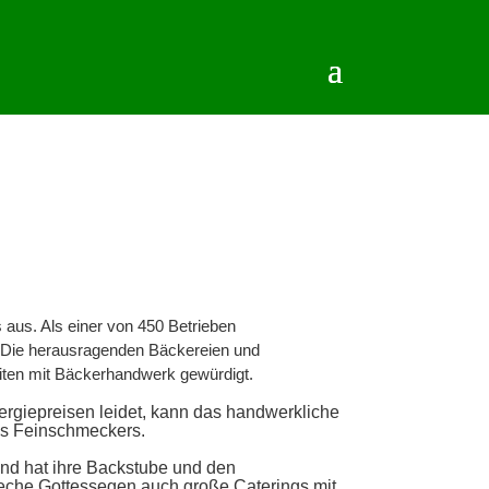
us. Als einer von 450 Betrieben
. Die herausragenden Bäckereien und
eiten mit Bäckerhandwerk gewürdigt.
ergiepreisen leidet, kann das handwerkliche
es Feinschmeckers.
und hat ihre Backstube und den
Zeche Gottessegen auch große Caterings mit