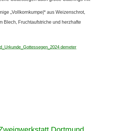
rnige „Vollkornkumpe|* aus Weizenschrot,
 Blech, Fruchtaufstriche und herzhafte
d_Urkunde_Gottessegen_2024 demeter
Zweigwerkstatt Dortmund