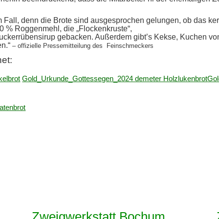
em Fall, denn die Brote sind ausgesprochen gelungen, ob das ke
80 % Roggenmehl, die „Flockenkruste“,
Zuckerrübensirup gebacken. Außerdem gibt’s Kekse, Kuchen vom
en.“
– offizielle Pressemitteilung des Feinschmeckers
et:
elbrot
Gold_Urkunde_Gottessegen_2024 demeter Holzlukenbrot
Gol
atenbrot
Zweigwerkstatt Bochum