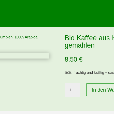
Bio Kaffee aus 
lumbien, 100% Arabica,
gemahlen
8,50
€
Süß, fruchtig und kräftig – da
Bio
In den W
Kaffee
aus
Kolumbien,
100%
Arabica,