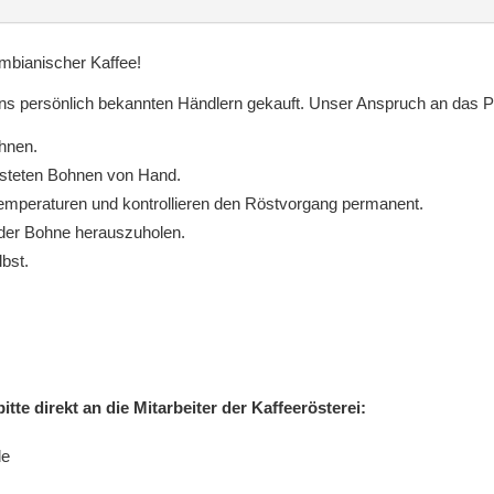
gemahlen
Menge
lumbianischer Kaffee!
ns persönlich bekannten Händlern gekauft. Unser Anspruch an das Pr
hnen.
östeten Bohnen von Hand.
Temperaturen und kontrollieren den Röstvorgang permanent.
 der Bohne herauszuholen.
bst.
te direkt an die Mitarbeiter der Kaffeerösterei:
de