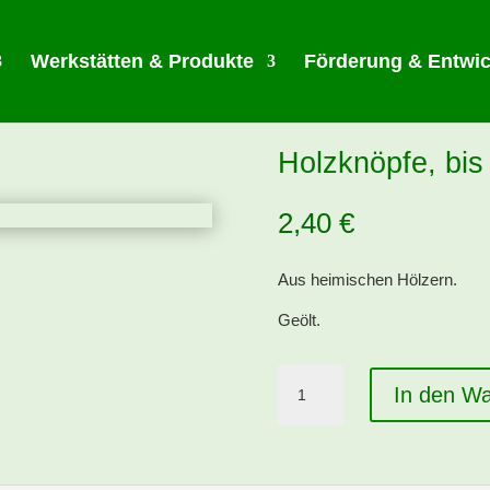
Werkstätten & Produkte
Förderung & Entwi
Holzknöpfe, bi
2,40
€
Aus heimischen Hölzern.
Geölt.
Holzknöpfe,
In den W
bis
65
mm
Menge