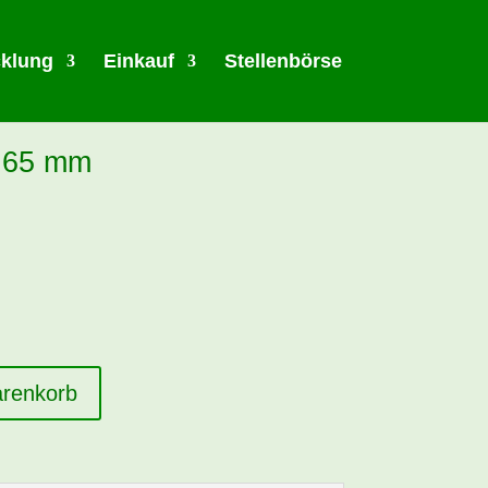
cklung
Einkauf
Stellenbörse
s 65 mm
arenkorb